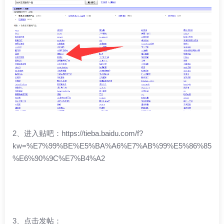
2、进入贴吧：
https://tieba.baidu.com/f?
kw=%E7%99%BE%E5%BA%A6%E7%AB%99%E5%86%85
%E6%90%9C%E7%B4%A2
3、点击发帖：