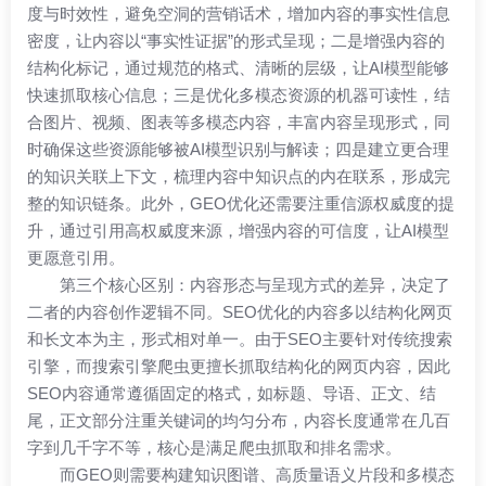
度与时效性，避免空洞的营销话术，增加内容的事实性信息
密度，让内容以“事实性证据”的形式呈现；二是增强内容的
结构化标记，通过规范的格式、清晰的层级，让AI模型能够
快速抓取核心信息；三是优化多模态资源的机器可读性，结
合图片、视频、图表等多模态内容，丰富内容呈现形式，同
时确保这些资源能够被AI模型识别与解读；四是建立更合理
的知识关联上下文，梳理内容中知识点的内在联系，形成完
整的知识链条。此外，
GEO优化
还需要注重信源权威度的提
升，通过引用高权威度来源，增强内容的可信度，让AI模型
更愿意引用。
第三个核心区别：内容形态与呈现方式的差异，决定了
二者的内容创作逻辑不同。SEO优化的内容多以结构化网页
和长文本为主，形式相对单一。由于SEO主要针对传统搜索
引擎，而搜索引擎爬虫更擅长抓取结构化的网页内容，因此
SEO内容通常遵循固定的格式，如标题、导语、正文、结
尾，正文部分注重关键词的均匀分布，内容长度通常在几百
字到几千字不等，核心是满足爬虫抓取和排名需求。
而GEO则需要构建知识图谱、高质量语义片段和多模态