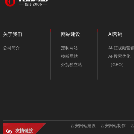
颜色
行业类别
金融公司网站模板-
不限类别
A10373-1
关于我们
网站建设
AI营销
仪器/仪表/电子
公司简介
定制网站
AI-短视频营
机械/五金/机电
模板网站
AI-搜索优化
外贸独立站
（GEO）
工业/能源/环保
旅游/酒店/包车
服装/鞋包/纺织
投资公司网站模板-
A10293
农业/水产/养殖
办公/文具/百货
西安网站建设
西安网站制作
友情链接
房产/建筑/装修