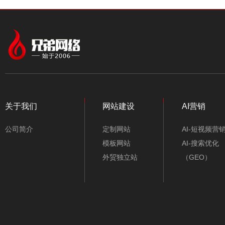
中文模板
外贸模板
颜色
行业类别
个人博客响应式模板-
不限类别
A10320
关于我们
网站建设
AI营销
仪器/仪表/电子
公司简介
定制网站
AI-短视频营
机械/五金/机电
模板网站
AI-搜索优化
外贸独立站
（GEO）
工业/能源/环保
旅游/酒店/包车
服装/鞋包/纺织